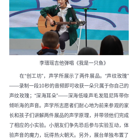
李瑨瑶吉他弹唱《我是一只鱼》
在“创工坊”，声学所展示了两件展品。“声纹玫瑰”
——录制一段
10
秒的音频即可收获一朵只属于你自己的
声纹玫瑰；“深海耳朵”——深海低噪声毛发阻尼阵带你
倾听海的声音。声学所志愿者们耐心地为前来参观的家
长和孩子们讲解两件展品的声学原理，并带领他们完成
了相应的小实验。小朋友们争先恐后参与实验互动，体
验声音的魔力，玩得热火朝天。另外，展台单独布置了