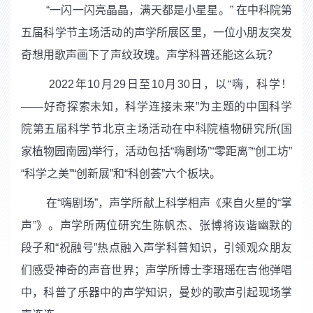
“
一闪一闪亮晶晶，满天都是小星星。” 在中科院第
五届科学节主场活动的声学所展区里，一位小朋友突发
奇想用歌声画下了声纹玫瑰。声学科普还能这么玩？
2022
年
10
月
29
日至
10
月
30
日，以“嗨，科学！
——好奇探索未知，科学连接未来”为主题的中国科学
院第五届科学节北京主场活动在中科院植物研究所
(
国
家植物园南园
)
举行，活动包括“嗨剧场”“零距离”“创工坊”
“科学之美”“创新展”和“科创荟”六个板块。
在“嗨剧场”，声学所献上科学相声《来自火星的“掌
声”》。声学所两位研究生陈帆杰、张博将诙谐幽默的
段子和“祝融号”热点融入声学科普知识，引领观众朋友
们感受神奇的声音世界；声学所博士李瑨瑶在吉他弹唱
中，科普了乐器中的声学知识，曼妙的歌声引起现场掌