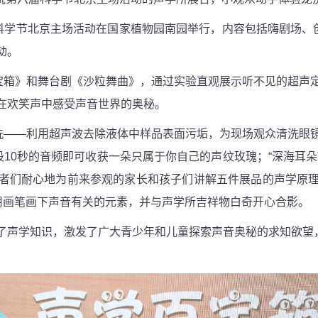
科学节北京主场活动在国家植物园南园举行，内容包括嗨剧场、创
动。
箱》和舞台剧《沙粒舞曲》，通过实验直观展示听不见的超声
在欢笑声中感受声音世界的奥秘。
——利用超声波去除液体中样品表面污垢，为现场观众清洗眼
段
10
秒的音频即可收获一朵只属于你自己的声纹玫瑰；“深海耳朵
者们耐心地为前来参观的家长和孩子们讲解五件展品的声学原
们用画笔画下声音有关的元素，并与声学所吉祥物白奇开心合影。
声学知识，激发了广大青少年和儿童探索声音奥秘的求知欲望