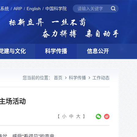
A系统
ARP
English
中国科学院
党建与文化
科学传播
信息公开
您当前的位置：
首页
科学传播
工作动态
主场活动
【
小
中
大
】
盆，感受“看得见”的声音。