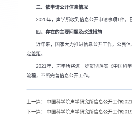
三、依申请公开信息情况
2020
年，声学所收到信息公开申请事项
1
件，
四、存在的主要问题及改进措施
近年来，国家大力推进信息公开工作，公民信
定差距。
2021
年，声学所将进一步贯彻落实《中国科
流程，不断完善信息公开工作。
上一篇：
中国科学院声学研究所信息公开工作202
下一篇：
中国科学院声学研究所信息公开工作201