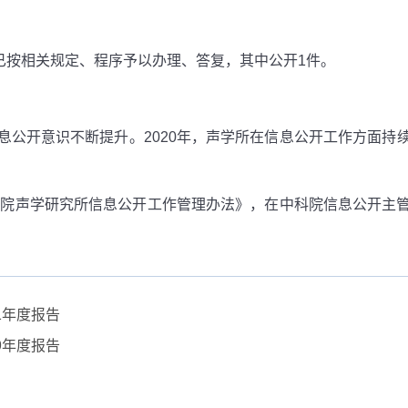
已按相关规定、程序予以办理、答复，其中公开1件。
息公开意识不断提升。
2020
年，声学所在信息公开工作方面持
学院声学研究所信息公开工作管理办法》，在中科院信息公开主
1年度报告
9年度报告