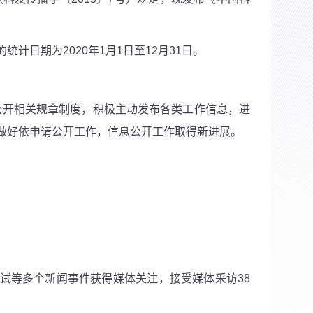
的统计日期为
2020
年
1
月
1
日至
12
月
31
日。
公开相关规章制度，积极主动发布各类工作信息，进
做好依申请公开工作，信息公开工作取得新进展。
海试等多个新闻事件获得媒体关注，接受媒体采访
38