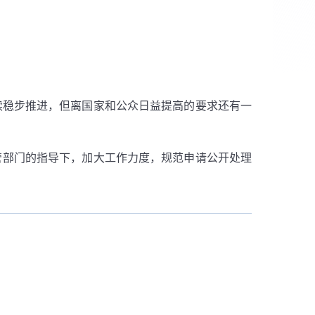
续稳步推进，但离国家和公众日益提高的要求还有一
管部门的指导下，加大工作力度，规范申请公开处理