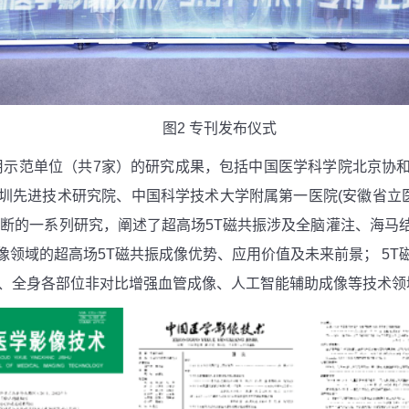
图
2
专刊发布仪式
用示范单位（共
7
家）的研究成果，包括中国医学科学院北京协
圳先进技术研究院、中国科学技术大学附属第一医院
(
安徽省立
诊断的一系列研究，阐述了超高场
5T
磁共振涉及全脑灌注、海马
像领域的超高场
5T
磁共振成像优势、应用价值及未来前景；
5T
、全身各部位非对比增强血管成像、人工智能辅助成像等技术领