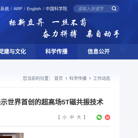
A系统
ARP
English
中国科学院
党建与文化
科学传播
信息公开
您当前的位置：
首页
科学传播
工作动态
示世界首创的超高场5T磁共振技术
【
小
中
大
】