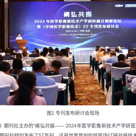
图
1
专刊发布研讨会现场
》期刊社主办的“阐弘共振——
2024
年医学影像新技术产学研医
》期刊社特别发布了
5T
专刊，这是世界首创的超高场
5T
磁共振技