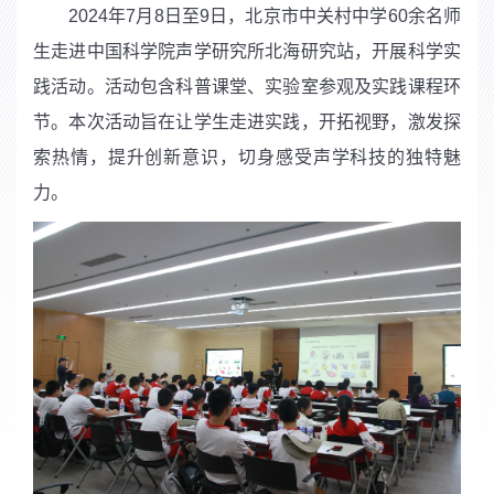
2024
年
7
月
8
日至
9
日，北京市中关村中学
60
余名师
生走进中国科学院声学研究所北海研究站，开展科学实
践活动。活动包含
科普课堂、实验室参观及实践课程环
节。
本次活动旨在让学生走进实践，开拓视野，激发探
索热情，提升创新意识，切身感受声学科技的独特魅
力。