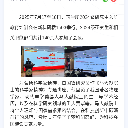
2025
年
7
月
17
至
18
日，声学所
2024
级研究生入所
教育培训会在新科研楼
1503
举行。
2024
级研究生和相
关职能部门共计
140
余人参加了会议。
为弘扬科学家精神，白国锋研究员作《马大猷院
士的科学家精神》专题讲座，他回顾了我国著名物理
学家、现代声学奠基人马大猷院士的生平与学术经
历，以及在科学研究领域的重大贡献等。马大猷院士
将个人理想与国家需求紧密结合，在科技创新中砥砺
前行的风范，激励青年学子勇攀科研高峰，为科技强
国建设贡献力量。